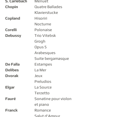
S. Carlebach
Menuet
Chopin
Quatre Ballades
Klavierstucke
Copland
Hisoriri
Nocturne
Corelli
Polonaise
Debussy
Trio Vitebsk
Grogh
Opus 5
Arabesques
Suite bergamasque
​De Falla
Estampes
Delibes
La Mer
Dvorak
Jeux
Preludios
Elgar​
La Source
Terzetto
Fauré
Sonatine pour violon
et piano
Franck​
Romance
Salut d'Amour