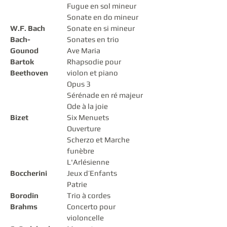
Fugue en sol mineur
Sonate en do mineur
W.F. Bach
Sonate en si mineur
Bach-
Sonates en trio
Gounod
Ave Maria
Bartok
Rhapsodie pour
Beethoven
violon et piano
Opus 3
Sérénade en ré majeur
Ode à la joie
Bizet
Six Menuets
Ouverture
Scherzo et Marche
funèbre
L'Arlésienne
Boccherini
Jeux d’Enfants
Patrie
Borodin
Trio à cordes
Brahms
Concerto pour
violoncelle