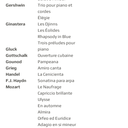
Gershwin
Trio pour piano et
cordes
Élégie
Ginastera
Les Djinns
Les Éolides
Rhapsody in Blue
Trois préludes pour
Gluck
piano
Gottschalk
Ouverture cubaine
Gounod
Pampeana
Grieg
Amiro canta
Handel
La Cenicienta
F.J. Haydn
Sonatina para arpa
Mozart​​
Le Naufrage
Capriccio brillante
Ulysse
En automne
Almira
Orfeo ed Euridice
Adagio en si mineur